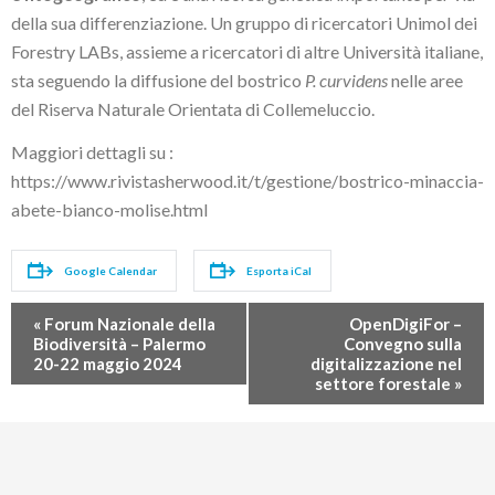
della sua differenziazione. Un gruppo di ricercatori Unimol dei
Forestry LABs, assieme a ricercatori di altre Università italiane,
sta seguendo la diffusione del bostrico
P. curvidens
nelle aree
del Riserva Naturale Orientata di Collemeluccio.
Maggiori dettagli su :
https://www.rivistasherwood.it/t/gestione/bostrico-minaccia-
abete-bianco-molise.html
Google Calendar
Esporta iCal
Evento
«
Forum Nazionale della
OpenDigiFor –
Biodiversità – Palermo
Convegno sulla
Navigation
20-22 maggio 2024
digitalizzazione nel
settore forestale
»